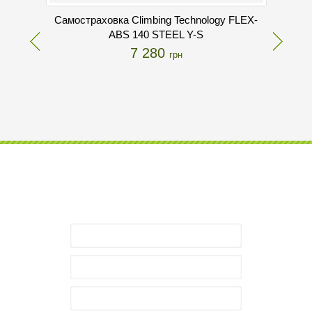
Самостраховка Climbing Technology FLEX-
ABS 140 STEEL Y-S
7 280
грн
Хотите Парк Приключений?
Міш