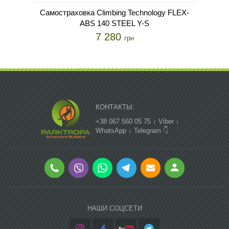
Самостраховка Climbing Technology FLEX-
Міш
ABS 140 STEEL Y-S
7 280
грн
КОНТАКТЫ:
+38 067 560 05 75 ↓ Viber ↓
WhatsApp ↓ Telegram 👇
НАШИ СОЦСЕТИ