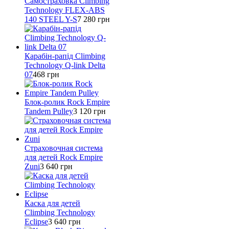
Самостраховка Climbing
Technology FLEX-ABS
140 STEEL Y-S
7 280
грн
Карабін-рапід Climbing
Technology Q-link Delta
07
468
грн
Блок-ролик Rock Empire
Tandem Pulley
3 120
грн
Страховочная система
для детей Rock Empire
Zuni
3 640
грн
Каска для детей
Climbing Technology
Eclipse
3 640
грн