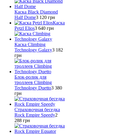
Каска Black Diamond
Half Dome
3 120
грн
Каска
Petzl Elios
3 640
грн
Каска Climbing
Technology Galaxy
3 182
грн
Блок-ролик для
троллеев Climbing
Technology Duetto
3 380
грн
Страховочная беседка
Rock Empire Speedy
2
288
грн