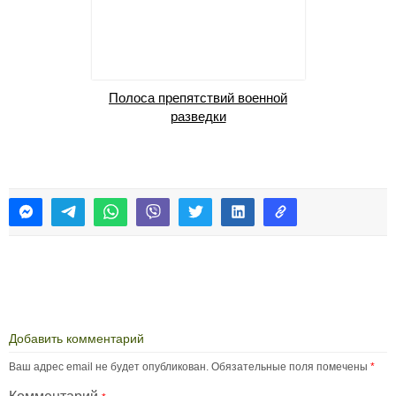
Полоса препятствий военной
Скалодро
разведки
Скорост
сб
Добавить комментарий
Ваш адрес email не будет опубликован.
Обязательные поля помечены
*