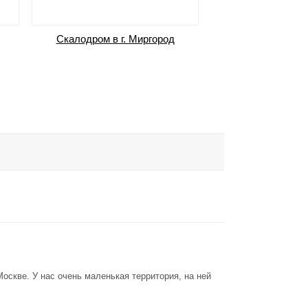
Скалодром в г. Миргород
Веревочный 
Левобережно
г.Каменс
оскве. У нас очень маленькая территория, на ней