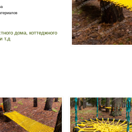
ва
атериалов
стного дома, коттеджного
и т.д