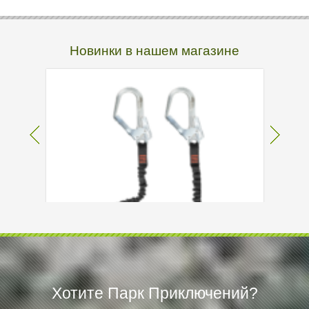
Новинки в нашем магазине
Хотите Парк Приключений?
Самостраховка Climbing Technology FLEX-
Міш