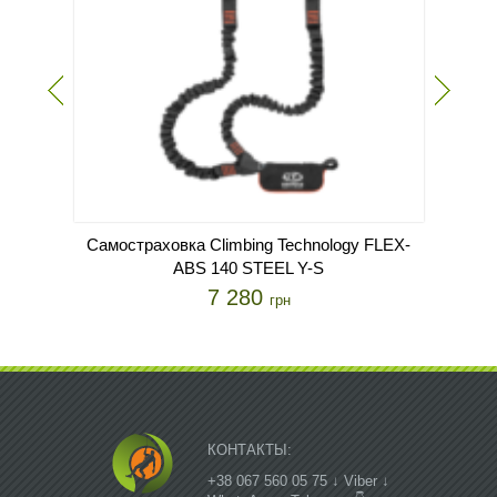
Самостраховка Climbing Technology FLEX-
Кар
ABS 140 STEEL Y-S
7 280
грн
КОНТАКТЫ:
+38 067 560 05 75 ↓ Viber ↓