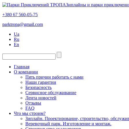
Зиплайны и парки приключени
+380 67 560-05-75
parktropa@gmail.com
Ua
Ru
En
Главная
О компании
Пять причин работать с нами
Наши гарантии
Безопасность
Сервисное обслуживание
Лента новостей
Отзывы
FAQ
Что мы строим?
Зиплайн. Проектирование, строительство, обслужи
Веревочный парк. Изготовление и монтаж.
Строительство скалодромов