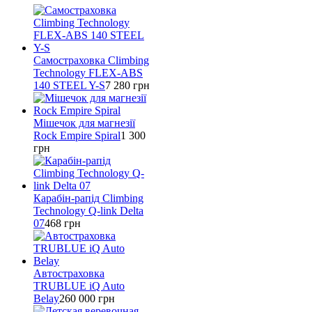
Самостраховка Climbing
Technology FLEX-ABS
140 STEEL Y-S
7 280
грн
Мішечок для магнезії
Rock Empire Spiral
1 300
грн
Карабін-рапід Climbing
Technology Q-link Delta
07
468
грн
Автостраховка
TRUBLUE iQ Auto
Belay
260 000
грн