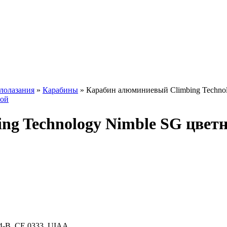
алолазания
»
Карабины
»
Карабин алюминиевый Climbing Techno
g Technology Nimble SG цвет
4-B, CE 0333, UIAA