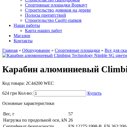
Спортивные площадки Воркаут
Строительство домиков на дереве
Полосы препятствий
Строительство Скейт-парков
Наши работы
Карта наших работ
Магазин
Контакты
Главная
»
Оборудование
»
Спортивные площадки
»
Все для ск
Карабин алюминиевый Climbin
Код товара: 2C44200 WEC
624
грн
Кол-во:
Купить
Основные характеристики
Вес, г
57
Нагрузка по продольной оси, kN
26
Сертификат безопасности
EN 12275:1998-B, EN 362:200