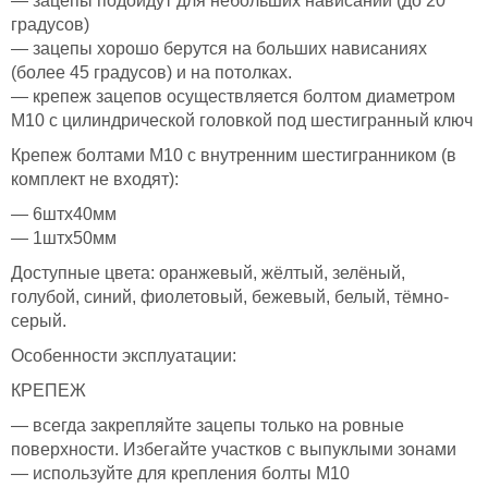
— зацепы подойдут для небольших нависаний (до 20
градусов)
— зацепы хорошо берутся на больших нависаниях
(более 45 градусов) и на потолках.
— крепеж зацепов осуществляется болтом диаметром
М10 с цилиндрической головкой под шестигранный ключ
Крепеж болтами М10 с внутренним шестигранником (в
комплект не входят):
— 6штх40мм
— 1штх50мм
Доступные цвета: оранжевый, жёлтый, зелёный,
голубой, синий, фиолетовый, бежевый, белый, тёмно-
серый.
Особенности эксплуатации:
КРЕПЕЖ
— всегда закрепляйте зацепы только на ровные
поверхности. Избегайте участков с выпуклыми зонами
— используйте для крепления болты М10