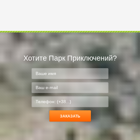
Хотите Парк Приключений?
Міш