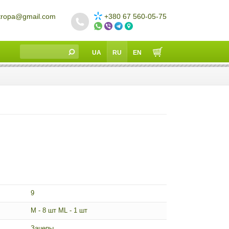
tropa@gmail.com
+380 67 560-05-75
UA
RU
EN
9
M - 8 шт ML - 1 шт
Зацепы