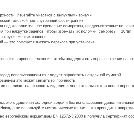
рхности. Избегайте участков с выпуклыми зонами
ской головкой под внутренний шестигранник
ия под дополнительное крепление саморезом, предусмотренные на неко
я при накрутке зацепов, чтобы избежать их поломки: саморезы = 10Nm,
 накрутке мелких зацепов
ий — это поможет избежать перекоса при установке
гнезию в процессе лазания, чтобы поддерживать хорошее трение на по
 перед использованием их следует обработать наждачной бумагой
ременем это может снизить их прочность
не повлияют на прочность изделия и легко откалываются после первог
 высокого давления холодной водой и без использования дополнительн
 Никогда не используйте металлические щетки – это приводит к поврежд
сно европейским нормативам EN 12572-3:2008 и получила сертификат соо