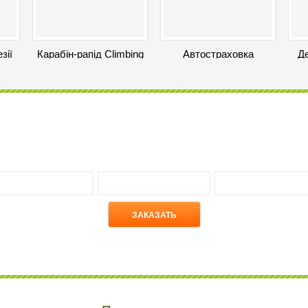
зії
Карабін-рапід Climbing
Автостраховка
Д
al
Technology Q-link Delta
TRUBLUE iQ Auto
07
Belay
468
260 000
грн
грн
Хотите Парк Приключений?