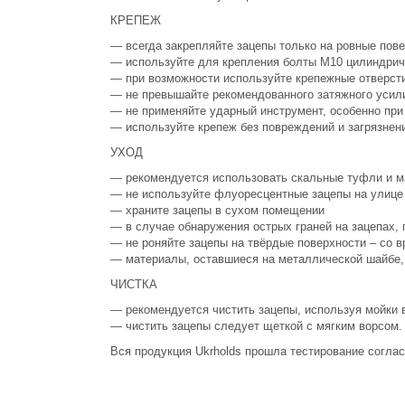
КРЕПЕЖ
— всегда закрепляйте зацепы только на ровные пове
— используйте для крепления болты М10 цилиндриче
— при возможности используйте крепежные отверст
— не превышайте рекомендованного затяжного усили
— не применяйте ударный инструмент, особенно при
— используйте крепеж без повреждений и загрязнен
УХОД
— рекомендуется использовать скальные туфли и ма
— не используйте флуоресцентные зацепы на улице
— храните зацепы в сухом помещении
— в случае обнаружения острых граней на зацепах,
— не роняйте зацепы на твёрдые поверхности – со в
— материалы, оставшиеся на металлической шайбе, 
ЧИСТКА
— рекомендуется чистить зацепы, используя мойки
— чистить зацепы следует щеткой с мягким ворсом.
Вся продукция Ukrholds прошла тестирование согла