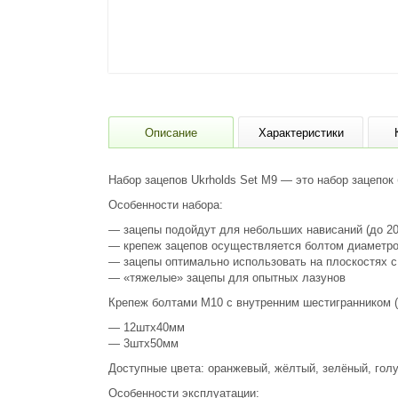
Описание
Характеристики
Набор зацепов Ukrholds Set M9 — это набор зацепок
Особенности набора:
— зацепы подойдут для небольших нависаний (до 20
— крепеж зацепов осуществляется болтом диаметро
— зацепы оптимально использовать на плоскостях с
— «тяжелые» зацепы для опытных лазунов
Крепеж болтами М10 с внутренним шестигранником (в
— 12штх40мм
— 3штх50мм
Доступные цвета: оранжевый, жёлтый, зелёный, голу
Особенности эксплуатации: