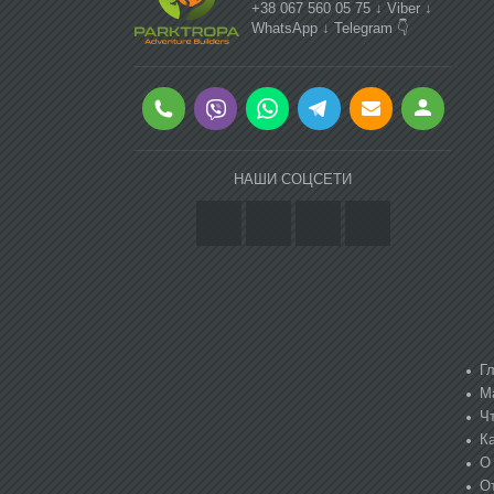
+38 067 560 05 75 ↓ Viber ↓
WhatsApp ↓ Telegram 👇
НАШИ СОЦСЕТИ
Г
М
Ч
К
О
О