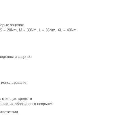
торых зацепах
 S = 20Nm, M = 30Nm, L = 35Nm, XL = 40Nm
верхности зацепов
о использования
ых моющих средств
ению их абразивного покрытия
тветствия.