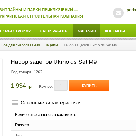
park
ЗИПЛАЙНЫ И ПАРКИ ПРИКЛЮЧЕНИЙ —
УКРАИНСКАЯ СТРОИТЕЛЬНАЯ КОМПАНИЯ
ТО МЫ СТРОИМ?
НАШИ РАБОТЫ
МАГАЗИН
КОНТАКТЫ
»
»
»
Все для скалолазания
Зацепы
Набор зацепов Ukrholds Set M9
Набор зацепов Ukrholds Set M9
Код товара: 1262
1 934
КУПИТЬ
грн
Кол-во:
Основные характеристики
Количество зацепов в комплекте
Размер
Тип