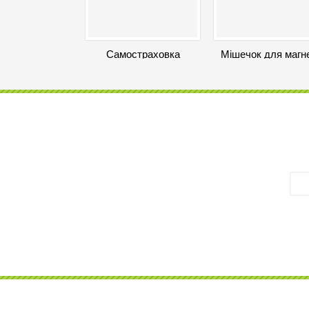
Самостраховка
Мішечок для магне
Climbing Technology
Rock Empire Spir
FLEX-ABS 140 STEEL
1 300
грн
Y-S
7 280
грн