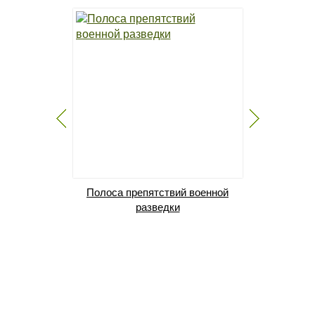
Полоса препятствий военной
Скалодро
разведки
Скорост
сб