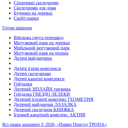
Спортивні скеледроми
Скеледроми для дома
Будинки на деревах
Скейт-парки
Готові рішення
Війскова смуга перешкод
Мотузковий парк на деревах
Мобільний мотузковий парк
Мотузковий парк на опорах
Дитячі майданчики
Дитячі ігрові комплекси
Дитячі скеледроми
Дитячі канатні комплекси
Гойдалки
Дитячий ЗІПЛАЙН тарзанка
Гойдалка ГНЕЗДО ЛЕЛЕКИ
Дитячий ігровий комплекс ГЕОМЕТРІЯ
Дитячий майданчик ЛАЗАЛКА
Дитячий скеледром КНИЖКА
Ігровий канатний комплекс АКТИВ
Всі права захищені © 2026, «Парки Пригод ТРОПА»