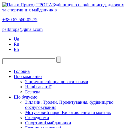
Будівництво парків пригод, дитячих
та спортивних майданчиків
+380 67 560-05-75
parktropa@gmail.com
Ua
Ru
En
Головна
Про компанію
5 причин співпрацювати з нами
Наші гарантії
Безпека
Що будуємо
Зіплайн. Тролей. Проектування, будівництво,
обслуговування
Мотузковий парк. Виготовлення та монтаж
Скеледроми
Спортивні майданчики
Будинки на дереві