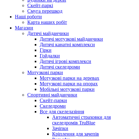
Скейт-паркі
Смуга перешкод
Наші роботи
Карта наших робіт
Магазин
Дитячі майданчики
Дитячі мотузкові майданчики
Дитячі канатні комплекси
Гірки
Гойдалки
Дитячі ігрові комплекси
Дитячі скеледроми
Мотузкові парки
Мотузкові парки на деревах
Мотузкові парки на опорах
Мобільні мотузкові парки
Спортивні майданчики
Скейт-парки
Скеледроми
Все для скелелазіння
Автоматичні страховки для
скеледромів TruBlue
Зачіпки
Кріплення для зачепів