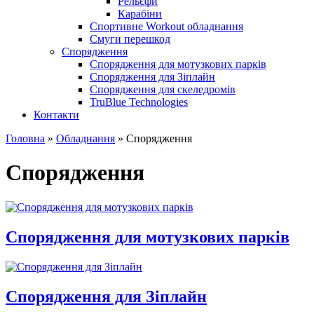
Рельєфи
Карабіни
Спортивне Workout обладнання
Смуги перешкод
Спорядження
Спорядження для мотузкових парків
Спорядження для Зіплайн
Спорядження для скеледромів
TruBlue Technologies
Контакти
Головна
»
Обладнання
»
Спорядження
Спорядження
Спорядження для мотузкових парків
Спорядження для Зіплайн