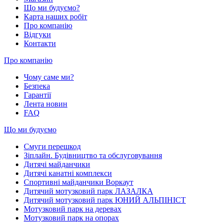
Що ми будуємо?
Карта наших робіт
Про компанію
Відгуки
Контакти
Про компанію
Чому саме ми?
Безпека
Гарантії
Лента новин
FAQ
Що ми будуємо
Смуги перешкод
Зіплайн. Будівництво та обслуговування
Дитячі майданчики
Дитячі канатні комплекси
Спортивні майданчики Воркаут
Дитячий мотузковий парк ЛАЗАЛКА
Дитячий мотузковий парк ЮНИЙ АЛЬПІНІСТ
Мотузковий парк на деревах
Мотузковий парк на опорах