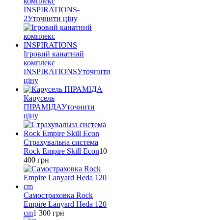
комплекс
INSPIRATIONS-
2
Уточнити ціну
Ігровий канатний
комплекс
INSPIRATIONS
Уточнити
ціну
Карусель
ПІРАМІДА
Уточнити
ціну
Страхувальна система
Rock Empire Skill Econ
10
400
грн
Самостраховка Rock
Empire Lanyard Heda 120
cm
1 300
грн