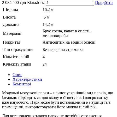
2 034 500
грн
Кількість:
Придбати
Ширина
16,2 м
Висота
6 м
Довжина
14,2 м
Брус сосна, канат в оплеті,
Матеріали
металовироби
Покриття
Антисептик на водній основі
Тип страхування
Безперервна страховка
Кількість ліній
4
Кількість этапів
24
Опис
Характеристики
Коментарі
Модульні мотузкові парки – найпопулярніший вид парків, що
ідеально підходить як для входу в бізнес, так і для розвитку
вже існуючого. Парк може бути встановлений на вулиці та в
приміщенні, використовувати його можна цілий рік.
Для встановлення такого парку не потрібні узгодження,