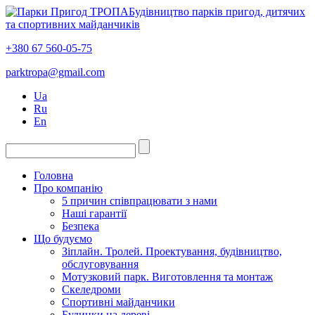
Будівництво парків пригод, дитячих
та спортивних майданчиків
+380 67 560-05-75
parktropa@gmail.com
Ua
Ru
En
Головна
Про компанію
5 причин співпрацювати з нами
Наші гарантії
Безпека
Що будуємо
Зіплайн. Тролей. Проектування, будівництво,
обслуговування
Мотузковий парк. Виготовлення та монтаж
Скеледроми
Спортивні майданчики
Будинки на дереві