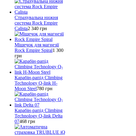
Страхувальна нижня
система Rock Empire
Calista
2 340
грн
Мішечок для магнезії
Rock Empire Spiral
1 300
грн
Карабін-рапід Climbing
Technology Q-link H-
Moon Steel
780
грн
Карабін-рапід Climbing
Technology Q-link Delta
07
468
грн