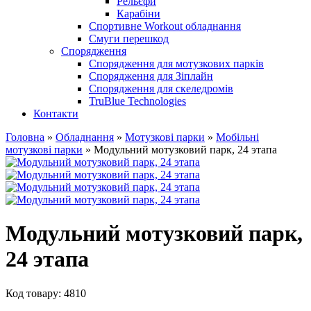
Рельєфи
Карабіни
Спортивне Workout обладнання
Смуги перешкод
Спорядження
Спорядження для мотузкових парків
Спорядження для Зіплайн
Спорядження для скеледромів
TruBlue Technologies
Контакти
Головна
»
Обладнання
»
Мотузкові парки
»
Мобільні
мотузкові парки
»
Модульний мотузковий парк, 24 этапа
Модульний мотузковий парк,
24 этапа
Код товару: 4810