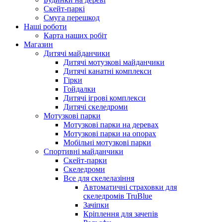
Скейт-паркі
Смуга перешкод
Наші роботи
Карта наших робіт
Магазин
Дитячі майданчики
Дитячі мотузкові майданчики
Дитячі канатні комплекси
Гірки
Гойдалки
Дитячі ігрові комплекси
Дитячі скеледроми
Мотузкові парки
Мотузкові парки на деревах
Мотузкові парки на опорах
Мобільні мотузкові парки
Спортивні майданчики
Скейт-парки
Скеледроми
Все для скелелазіння
Автоматичні страховки для
скеледромів TruBlue
Зачіпки
Кріплення для зачепів