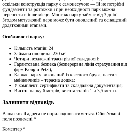
оскільки конструкція парку є самонесучою — їй не потрібні
фундаменти та розтяжки і при необхідності парк можна
перенести в інше місце. Монтаж парку займає від 3 днів!
Згодом мотузковий парк може бути оновлений та оснащений
додатковими етапами.
Особливості парку:
Кількість этапів: 24
Займана площина: 230 м²
Чотири незалежні траси різної складності;
Гарантована безпека (безперервна лінія страхування від
фірм Kong и Petzl);
Каркас парку виконаний із клеєного бруса, настил
майданчиків – терасна дошка;
У комплекті сертифікати та складальна документація;
Висота парку 6 метрів, висота этапів 1 и 3,5 метра.
Залишити відповідь
Ваша e-mail адреса не оприлюднюватиметься.
Обов’язкові
поля позначені
*
Коментар
*