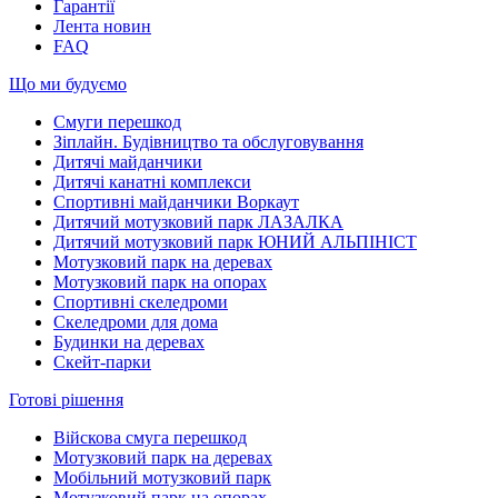
Гарантії
Лента новин
FAQ
Що ми будуємо
Смуги перешкод
Зіплайн. Будівництво та обслуговування
Дитячі майданчики
Дитячі канатні комплекси
Спортивні майданчики Воркаут
Дитячий мотузковий парк ЛАЗАЛКА
Дитячий мотузковий парк ЮНИЙ АЛЬПІНІСТ
Мотузковий парк на деревах
Мотузковий парк на опорах
Спортивні скеледроми
Скеледроми для дома
Будинки на деревах
Скейт-парки
Готові рішення
Війскова смуга перешкод
Мотузковий парк на деревах
Мобільний мотузковий парк
Мотузковий парк на опорах