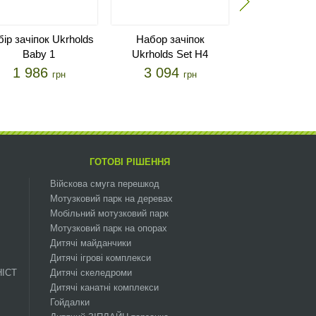
ір зачіпок Ukrholds
Набор зачіпок
Набор зач
Baby 1
Ukrholds Set H4
Ukrholds S
1 986
3 094
1 986
грн
грн
ГОТОВІ РІШЕННЯ
Війскова смуга перешкод
Мотузковий парк на деревах
Мобільний мотузковий парк
Мотузковий парк на опорах
Дитячі майданчики
Дитячі ігрові комплекси
НІСТ
Дитячі скеледроми
Дитячі канатні комплекси
Гойдалки