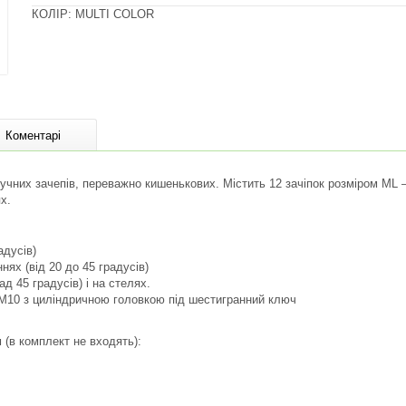
КОЛІР: MULTI COLOR
Коментарі
ручних зачепів, переважно кишенькових. Містить 12 зачіпок розміром ML – 
х.
адусів)
ях (від 20 до 45 градусів)
д 45 градусів) і на стелях.
 М10 з циліндричною головкою під шестигранний ключ
(в комплект не входять):