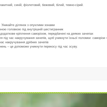
акитний, синій, фіолетовий, бежевий, білий, темно-сірий.
і. Уникайте ділянок з опуклими зонами
чною головкою під внутрішній шестигранник
д додаткове кріплення саморізом, передбачені на деяких зачепах
я під час накручування зачепів, щоб уникнути їхньої поломки: саморіз
час накручування дрібних зачепів
нень – це допоможе уникнути перекосу під час зсуву.