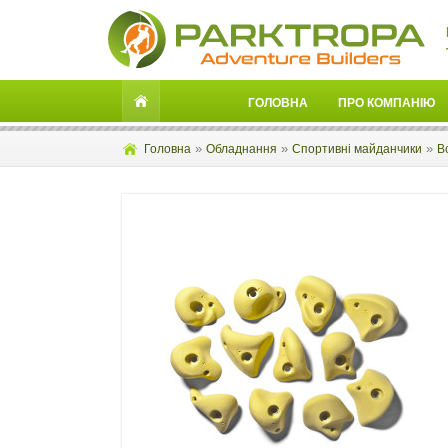
ГОЛОВНА
ПРО КОМПАНІЮ
»
»
»
Головна
Обладнання
Спортивні майданчики
В