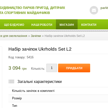
park
БУДІВНИЦТВО ПАРКІВ ПРИГОД, ДИТЯЧИХ
ТА СПОРТИВНИХ МАЙДАНЧИКІВ
ЩО БУДУЄМО
НАШІ РОБОТИ
МАГАЗИН
КОНТАКТИ
»
»
се для скелелазіння
Зачіпки
Набір зачіпок Ukrholds Set L2
Набір зачіпок Ukrholds Set L2
Код товару: 5416
3 094
ПРИДБАТИ
грн
Кількість:
Загальні характеристики
Кількість зачіпок в комплекті
Розмір
Тип