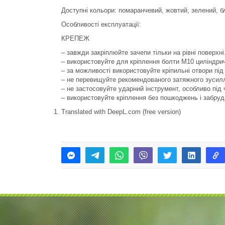
Доступні кольори: помаранчевий, жовтий, зелений, бл
Особливості експлуатації:
КРЕПЕЖ
– завжди закріплюйте зачепи тільки на рівні поверхн
– використовуйте для кріплення болти М10 циліндри
– за можливості використовуйте кріпильні отвори пі
– не перевищуйте рекомендованого затяжного зусилл
– не застосовуйте ударний інструмент, особливо під 
– використовуйте кріплення без пошкоджень і забруд
Translated with DeepL.com (free version)