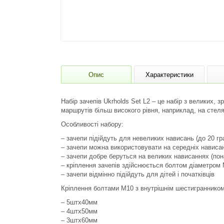
Опис
Характеристики
Набір зачепів Ukrholds Set L2 – це набір з великих, з
маршрутів більш високого рівня, наприклад, на стеля
Особливості набору:
– зачепи підійдуть для невеликих нависань (до 20 гр
– зачепи можна використовувати на середніх нависанн
– зачепи добре беруться на великих нависаннях (пона
– кріплення зачепів здійснюється болтом діаметром
– зачепи відмінно підійдуть для дітей і початківців
Кріплення болтами М10 з внутрішнім шестигранником 
– 5штх40мм
– 4штх50мм
– 3штх60мм