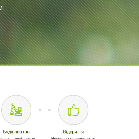
м
Будівництво
Відкриття
роект, виробництво,
Навчання персоналу та