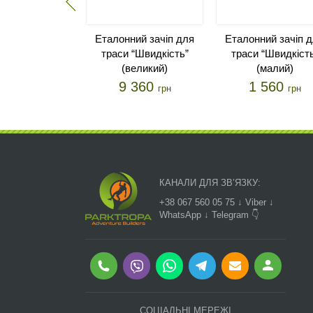
Еталонний зачіп для
Еталонний зачіп 
траси “Швидкість”
траси “Швидкіст
(великий)
(малий)
9 360
1 560
грн
грн
КАНАЛИ ДЛЯ ЗВ’ЯЗКУ:
+38 067 560 05 75 ↓ Viber ↓
WhatsApp ↓ Telegram 👇
СОЦІАЛЬНІ МЕРЕЖІ