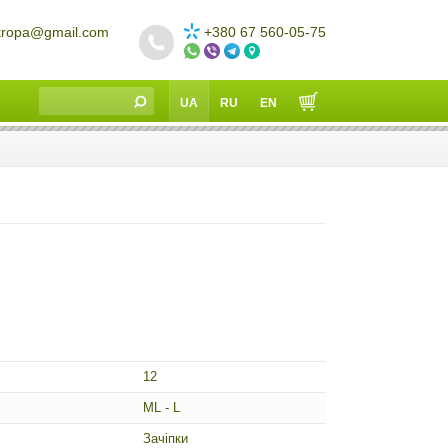
tropa@gmail.com
+380 67 560-05-75
UA
RU
EN
12
ML - L
Зачіпки