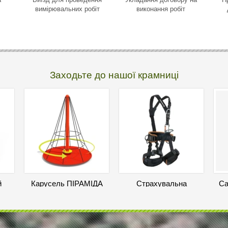
вимірювальних робіт
виконання робіт
Заходьте до нашої крамниці
й
Карусель ПІРАМІДА
Страхувальна
Са
система Rock Empire
Em
Уточнити ціну
Skill Econ
10 400
грн