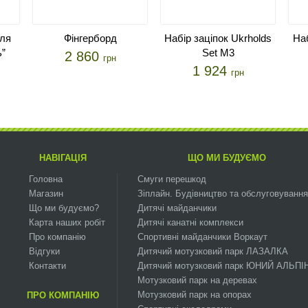
для
Фінгерборд
Набір заціпок Ukrholds
Наб
ь”
Set M3
2 860
грн
1 924
грн
НАВІГАЦІЯ
ЩО МИ БУДУЄМО
Головна
Смуги перешкод
Магазин
Зіплайн. Будівництво та обслуговування
Що ми будуємо?
Дитячі майданчики
Карта наших робіт
Дитячі канатні комплекси
Про компанію
Спортивні майданчики Воркаут
Відгуки
Дитячий мотузковий парк ЛАЗАЛКА
Контакти
Дитячий мотузковий парк ЮНИЙ АЛЬПІ
Мотузковий парк на деревах
Мотузковий парк на опорах
ПРО КОМПАНІЮ