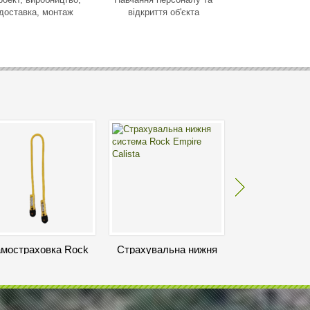
доставка, монтаж
відкриття об'єкта
мостраховка Rock
Страхувальна нижня
Мішечок для 
pire Lanyard Heda
система Rock Empire
Rock Empire
120 cm
Calista
1 300
1 300
2 340
грн
грн