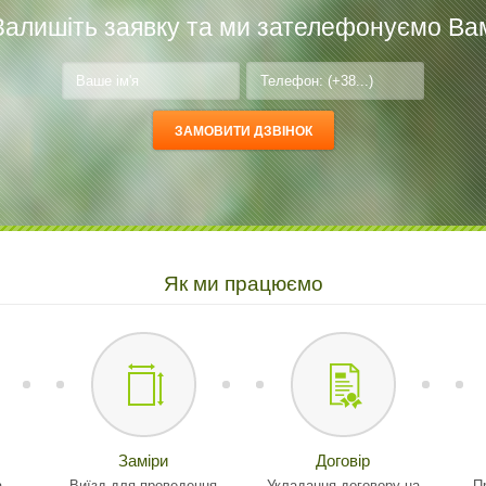
Залишіть заявку та ми зателефонуємо Ва
Як ми працюємо
Заміри
Договір
а
Виїзд для проведення
Укладання договору на
П