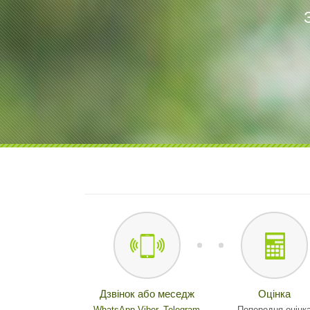
Дзвінок або меседж
Оцінка
WhatsApp,
Viber,
Telegram
Попередня оцінк